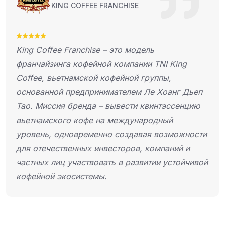
FEE FRANCHISE
KING COF
hise – это модель
King Coffee — м
ейной компании TNI King
из Вьетнама, осн
кой кофейной группы,
момента своего з
принимателем Ле Хоанг Дьеп
укрепил свои поз
да – вывести квинтэссенцию
карте, следуя фи
фе на международный
еменно создавая возможности
х инвесторов, компаний и
твовать в развитии устойчивой
темы.
King Coffee Franchise
 кофеен на вынос и киосков