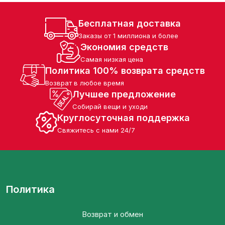
пных сетей магазинов. Каждая
зирована на всех этапах – от
Бесплатная доставка
эксплуатации, обучения
Заказы от 1 миллиона и более
тавок сырья, что помогает
Экономия средств
получать, управлять и
Самая низкая цена
Политика 100% возврата средств
.
Возврат в любое время
Лучшее предложение
Собирай вещи и уходи
Круглосуточная поддержка
Свяжитесь с нами 24/7
Политика
Возврат и обмен