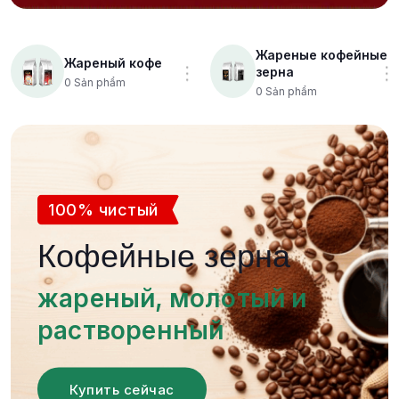
Жареные кофейные
Жареный кофе
зерна
0
Sản phẩm
0
Sản phẩm
100% чистый
Кофейные зерна
жареный, молотый и
растворенный
Купить сейчас