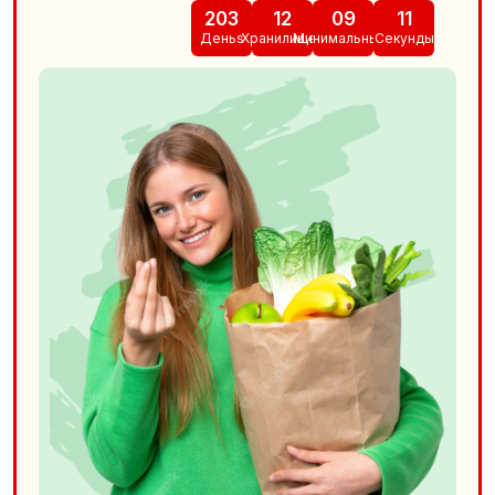
203
12
09
10
Деньs
Хранилищеs
Минимальныйs
Секунды